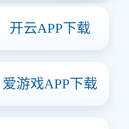
建立更紧密的沟通，减少更衣室矛盾。北控
若由年轻教练坐镇，这种失控局面或许会减
制的。北控男篮若贸然换帅，可能面临阵痛
至更高排名，而闵鹿蕾的保守风格已显疲
例如，可让闵鹿蕾转型为顾问，由年轻教练
该换年轻教练，关键在于管理层能否平衡短
无论结局如何，这次换帅讨论本身，已折射