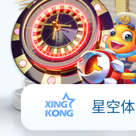
年龄与精力：闵鹿蕾的
闵鹿蕾年事已高，这不仅是数字上的标签
低下，反映出教练组在赛前部署和临场调
显得保守而迟缓。相比之下，年轻教练如
国豪等潜力新星，但他们的成长速度未达
学反应。
年轻教练的优势：适应
CBA赛场正加速年轻化，从辽宁的杨鸣
篮目前缺乏稳定的外线投射和快攻体系，