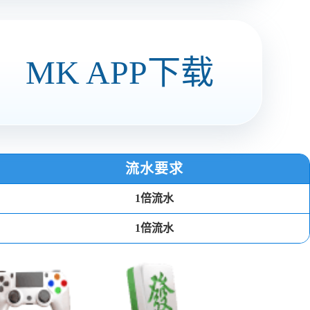
均射门20次，但
曼虽然以绝对优势夺冠，但一项数据却暴...