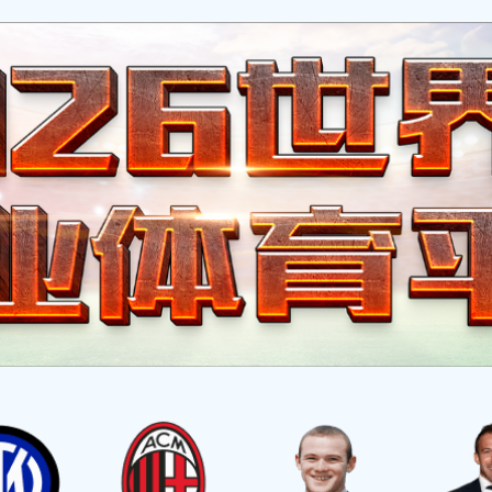
App下载
公司介绍
体育头条
P与网页版入口｜畅享全球体育
球、篮球、电竞等项目的赛事资讯与数据内容， 支
聚焦热门体育内容， 助您轻松获取赛事动态，掌
手机App
网页版