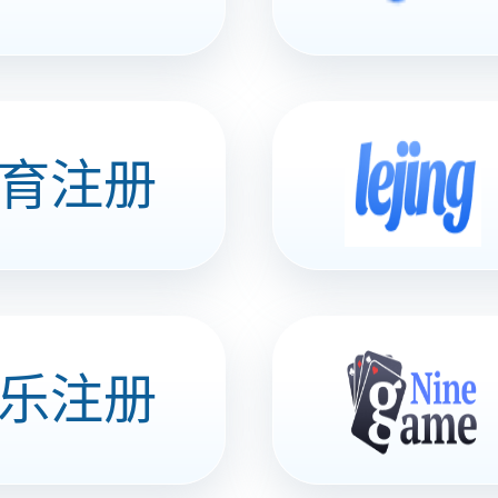
迈凯伦为诺里斯设计全新
抢成功后快速反击...
在F1世界锦标赛中，进站策略
2026-07-27
周冠宇积分榜第12位，排
场周定洋，凭借场...
F1 2024赛季赛程过半，中
2026-07-17