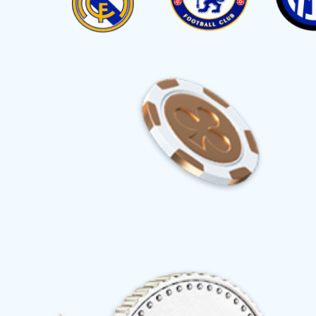
北控男篮闵鹿蕾年事已高
2026-06-08 15:01
67 次阅读
首页
/
体育头条
北控男篮本赛季表现起伏不定，外界对主