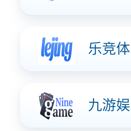
巴萨前场反抢成功后快速反击进球占比41
巴塞罗那新赛季以来，一项战术数据令人瞩目：前场反
2026-07-30
成都蓉城周定洋抢断次数场均4.2次，中超
本赛季中超联赛战罢近半，成都蓉城阵中的中国台北中
2026-07-17