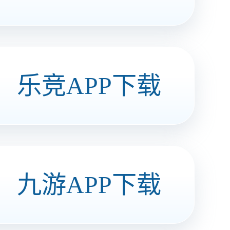
进站策略，两次换
往往是决定比赛胜负的关键一环。近日，迈...
位赛平均名次超队
国车手周冠宇用一份亮眼的成绩单证明了自...